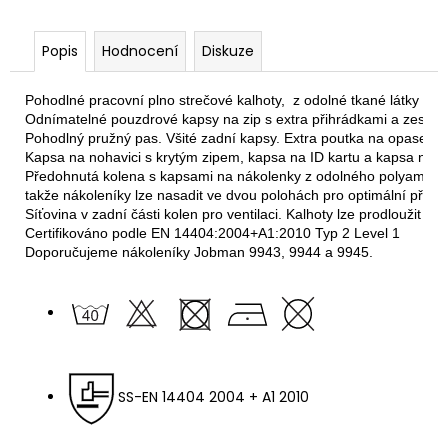
Popis
Hodnocení
Diskuze
Pohodlné pracovní plno strečové kalhoty,  z odolné tkané látky u 
Odnímatelné pouzdrové kapsy na zip s extra přihrádkami a zesílený
Pohodlný pružný pas. Všité zadní kapsy. Extra poutka na opasek v
Kapsa na nohavici s krytým zipem, kapsa na ID kartu a kapsa na te
Předohnutá kolena s kapsami na nákolenky z odolného polyamidu 
takže nákoleníky lze nasadit ve dvou polohách pro optimální přizp
Síťovina v zadní části kolen pro ventilaci. Kalhoty lze prodloužit o 5
Certifikováno podle EN 14404:2004+A1:2010 Typ 2 Level 1 
Doporučujeme nákoleníky Jobman 9943, 9944 a 9945.
SS-EN 14404 2004 + A1 2010