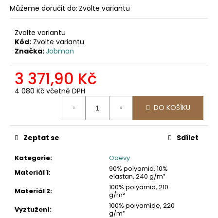
č
Můžeme doručit do:
Zvolte variantu
u
j
e
Zvolte variantu
Kód:
Zvolte variantu
m
Značka:
Jobman
e
3 371,90 Kč
2030
4 080 Kč včetně DPH
PRACOVNÍ
FUNKČNÍ
Měrná
DO KOŠÍKU
TRIKO
cena:
247,11
Kč
Zeptat se
Sdílet
Kategorie
:
Oděvy
90% polyamid, 10%
Materiál 1
:
elastan, 240 g/m²
100% polyamid, 210
Materiál 2
:
g/m²
100% polyamide, 220
Vyztužení
:
g/m²