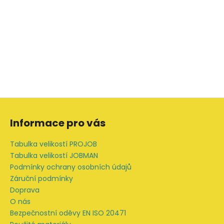
Z
á
Informace pro vás
p
a
Tabulka velikostí PROJOB
t
Tabulka velikostí JOBMAN
í
Podmínky ochrany osobních údajů
Záruční podmínky
Doprava
O nás
Bezpečnostní oděvy EN ISO 20471