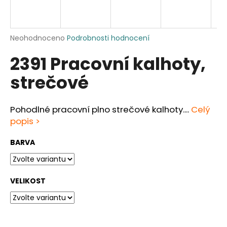
a
j
í
Průměrné
Neohodnoceno
Podrobnosti hodnocení
hodnocení
t
2391 Pracovní kalhoty,
produktu
?
je
strečové
0,0
z
5
hvězdiček.
Pohodlné pracovní plno strečové kalhoty....
Celý
HLEDAT
popis >
BARVA
D
o
VELIKOST
p
o
r
u