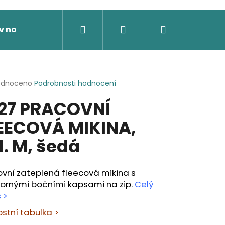
Hledat
Přihlášení
Nákupní
v nože
Výprodej
Dárkové poukazy
Novi
košík
rné
odnoceno
Podrobnosti hodnocení
cení
27 PRACOVNÍ
ktu
EECOVÁ MIKINA,
l. M, šedá
ček.
vní zateplená fleecová mikina s
tornými bočními kapsami na zip.
Celý
 >
ostní tabulka >
 SOFTSHELLOVÁ BUNDA,