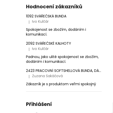
e
1 561,16 Kč
Hodnocení zákazníků
l
1092 SVÁŘEČSKÁ BUNDA
Ivo Kulčár
|
Hodnocení produktu je 5 z 5 hvězdiček.
Spokojenost se zbožím, dodáním i
komunikací.
2092 SVÁŘEČSKÉ KALHOTY
Ivo Kulčár
|
Hodnocení produktu je 5 z 5 hvězdiček.
Padnou, jako ulité spokojenost se zbožím,
dodáním i komunikací.
2423 PRACOVNÍ SOFTSHELLOVÁ BUNDA, DÁMSKÁ
Zuzana Sakáčová
|
Hodnocení produktu je 5 z 5 hvězdiček.
Zákazník je s produktom veľmi spokojný
Přihlášení