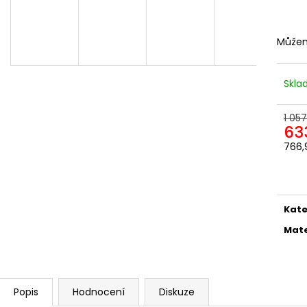
ODEPÍNACÍ NOHAVICE
DÁMSKÁ
2 057,85 Kč
1 561,16 Kč
Můžem
Skl
1 057
63
766,
Měr
cena
Kate
Mate
Popis
Hodnocení
Diskuze