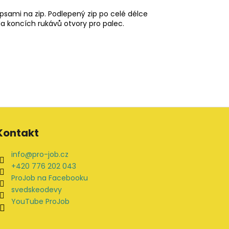
psami na zip. Podlepený zip po celé délce
 Na koncích rukávů otvory pro palec.
Kontakt
info
@
pro-job.cz
+420 776 202 043
ProJob na Facebooku
svedskeodevy
YouTube ProJob