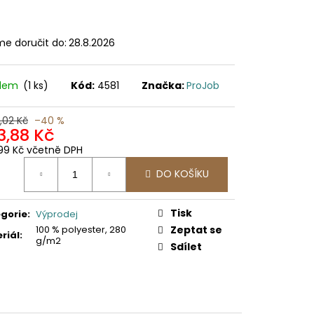
e doručit do:
28.8.2026
adem
(1 ks)
Kód:
4581
Značka:
ProJob
,02 Kč
–40 %
3,88 Kč
99 Kč včetně DPH
ná
DO KOŠÍKU
:
Tisk
gorie
:
Výprodej
100 % polyester, 280
Zeptat se
riál
:
g/m2
Sdílet