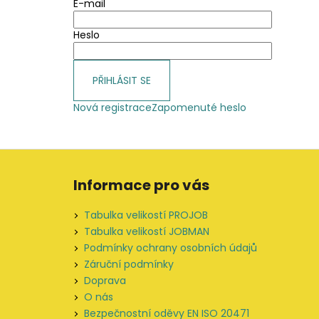
E-mail
Heslo
PŘIHLÁSIT SE
Nová registrace
Zapomenuté heslo
Z
á
Informace pro vás
p
a
Tabulka velikostí PROJOB
t
Tabulka velikostí JOBMAN
í
Podmínky ochrany osobních údajů
Záruční podmínky
Doprava
O nás
Bezpečnostní oděvy EN ISO 20471