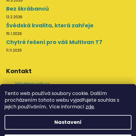
16.3.2026
Bez škrábanců
12.2.2026
Švédská kvalita, která zahřeje
15.1.2026
Chytré řešení pro váš Multivan T7
11.11.2025
Kontakt
info
@
pro-job.cz
+420 776 202 043
Tento web používá soubory cookie. Dalším
ProJob na Facebooku
procházením tohoto webu vyjadřujete souhlas s
svedskeodevy
jejich používáním.. Více informací
zde
.
YouTube ProJob
Nastavení
Vytvořil Shoptet