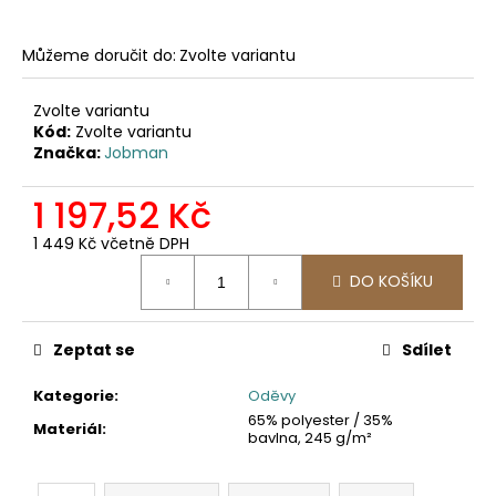
č
u
j
Můžeme doručit do:
Zvolte variantu
e
m
Zvolte variantu
e
Kód:
Zvolte variantu
Značka:
Jobman
2423
1 197,52 Kč
PRACOVNÍ
SOFTSHELLOVÁ
1 449 Kč včetně DPH
BUNDA,
Měrná
DÁMSKÁ
DO KOŠÍKU
cena:
1
561,16
Kč
Zeptat se
Sdílet
Kategorie
:
Oděvy
65% polyester / 35%
Materiál
:
bavlna, 245 g/m²