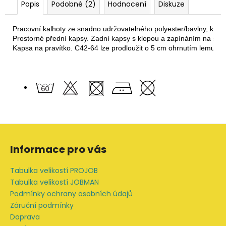
Popis
Podobné (2)
Hodnocení
Diskuze
Pracovní kalhoty ze snadno udržovatelného polyester/bavlny, který 
Prostorné přední kapsy. Zadní kapsy s klopou a zapínáním na such
Kapsa na pravítko. C42-64 lze prodloužit o 5 cm ohrnutím lemu na 
Z
á
Informace pro vás
p
a
Tabulka velikostí PROJOB
t
Tabulka velikostí JOBMAN
í
Podmínky ochrany osobních údajů
Záruční podmínky
Doprava