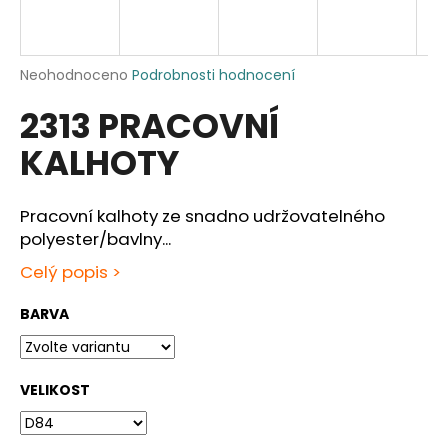
a
j
í
Průměrné
Neohodnoceno
Podrobnosti hodnocení
hodnocení
t
2313 PRACOVNÍ
produktu
?
je
KALHOTY
0,0
z
5
hvězdiček.
Pracovní kalhoty ze snadno udržovatelného
HLEDAT
polyester/bavlny...
Celý popis >
BARVA
D
o
p
o
VELIKOST
r
u