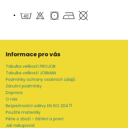
Z
á
Informace pro vás
p
a
Tabulka velikostí PROJOB
t
Tabulka velikostí JOBMAN
í
Podmínky ochrany osobních údajů
Záruční podmínky
Doprava
O nás
Bezpečnostní oděvy EN ISO 20471
Použité materiály
Péče o zboží - čištění a praní
Jak nakupovat