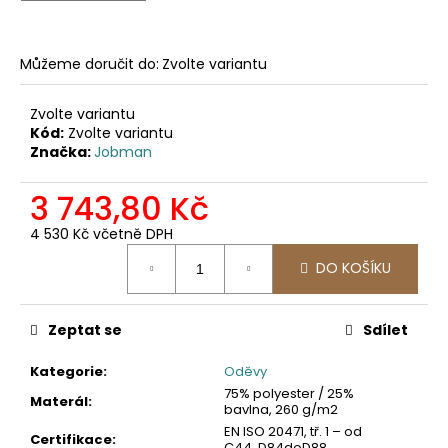
č
u
j
Můžeme doručit do:
Zvolte variantu
e
m
e
Zvolte variantu
Kód:
Zvolte variantu
Značka:
Jobman
2502
PRACOVNÍ
3 743,80 Kč
KALHOTY
DO
4 530 Kč včetně DPH
PASU,
Měrná
ODEPÍNACÍ
DO KOŠÍKU
cena:
NOHAVICE
2
057,85
Zeptat se
Sdílet
Kč
Kategorie
:
Oděvy
75% polyester / 25%
Materál
:
bavlna, 260 g/m2
EN ISO 20471, tř. 1 – od
Certifikace
:
C44, D84doD88