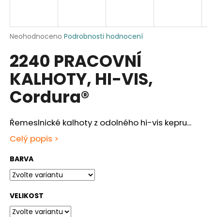
a
j
í
Průměrné
Neohodnoceno
Podrobnosti hodnocení
hodnocení
t
2240 PRACOVNÍ
produktu
?
je
KALHOTY, HI-VIS,
0,0
z
Cordura®
5
hvězdiček.
HLEDAT
Ř
emeslnické kalhoty z odolného hi-vis kepru
...
Celý popis >
D
BARVA
o
p
o
r
VELIKOST
u