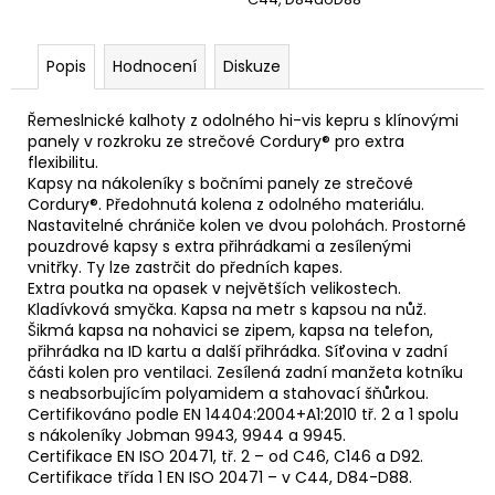
Popis
Hodnocení
Diskuze
Ř
emeslnické kalhoty z odolného hi-vis kepru s klínovými
panely v rozkroku ze strečové Cordury® pro extra
flexibilitu.
Kapsy na nákoleníky s bočními panely ze strečové
Cordury®. Předohnutá kolena z odolného materiálu.
Nastavitelné chrániče kolen ve dvou polohách. Prostorné
pouzdrové kapsy s extra přihrádkami a zesílenými
vnitřky. Ty lze zastrčit do předních kapes.
Extra poutka na opasek v největších velikostech.
Kladívková smyčka. Kapsa na metr s kapsou na nůž.
Šikmá kapsa na nohavici se zipem, kapsa na telefon,
přihrádka na ID kartu a další přihrádka. Síťovina v zadní
části kolen pro ventilaci. Zesílená zadní manžeta kotníku
s neabsorbujícím polyamidem a stahovací šňůrkou.
Certifikováno podle EN 14404:2004+A1:2010 tř. 2 a 1 spolu
s nákoleníky Jobman 9943, 9944 a 9945.
Certifikace EN ISO 20471, tř. 2 – od C46, ​​C146 a D92.
Certifikace třída 1 EN ISO 20471 – v C44, D84-D88.