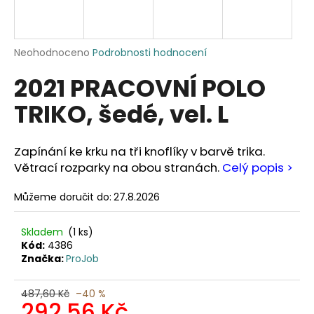
a
j
í
Průměrné
Neohodnoceno
Podrobnosti hodnocení
hodnocení
t
2021 PRACOVNÍ POLO
produktu
?
je
TRIKO, šedé, vel. L
0,0
z
5
hvězdiček.
Zapínání ke krku na tři knoflíky v barvě trika.
HLEDAT
Větrací rozparky na obou stranách.
Celý popis >
Můžeme doručit do:
27.8.2026
D
Skladem
(1 ks)
o
Kód:
4386
p
Značka:
ProJob
o
r
487,60 Kč
–40 %
u
292,56 Kč