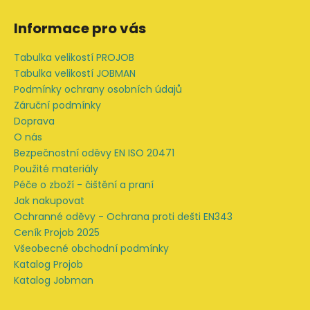
Z
á
Informace pro vás
p
a
Tabulka velikostí PROJOB
t
Tabulka velikostí JOBMAN
í
Podmínky ochrany osobních údajů
Záruční podmínky
Doprava
O nás
Bezpečnostní oděvy EN ISO 20471
Použité materiály
Péče o zboží - čištění a praní
Jak nakupovat
Ochranné oděvy - Ochrana proti dešti EN343
Ceník Projob 2025
Všeobecné obchodní podmínky
Katalog Projob
Katalog Jobman