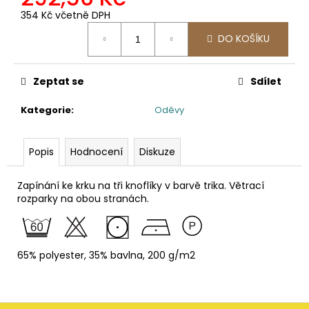
č
u
354 Kč včetně DPH
Měrná
j
DO KOŠÍKU
cena:
e
m
e
Zeptat se
Sdílet
Kategorie
:
Oděvy
2423
PRACOVNÍ
SOFTSHELLOVÁ
Popis
Hodnocení
Diskuze
BUNDA,
DÁMSKÁ
1
Zapínání ke krku na tři knoflíky v barvě trika. Větrací
561,16
rozparky na obou stranách.
Kč
65% polyester, 35% bavlna, 200 g/m2