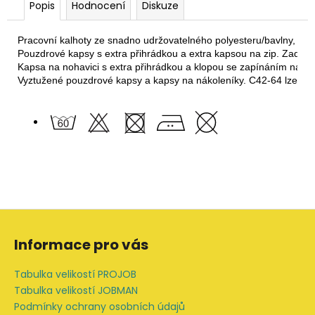
Popis
Hodnocení
Diskuze
Pracovní kalhoty ze snadno udržovatelného polyesteru/bavlny, který
Pouzdrové kapsy s extra přihrádkou a extra kapsou na zip. Zadní 
Kapsa na nohavici s extra přihrádkou a klopou se zapínáním na su
Vyztužené pouzdrové kapsy a kapsy na nákoleníky. C42-64 lze pro
Z
á
Informace pro vás
p
a
Tabulka velikostí PROJOB
t
Tabulka velikostí JOBMAN
í
Podmínky ochrany osobních údajů