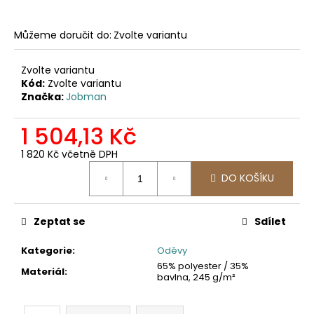
č
u
j
Můžeme doručit do:
Zvolte variantu
e
m
Zvolte variantu
e
Kód:
Zvolte variantu
Značka:
Jobman
2325
1 504,13 Kč
MICROFLEECOVÁ
PRACOVNÍ
1 820 Kč včetně DPH
MIKINA
Měrná
971,07
DO KOŠÍKU
cena:
Kč
Zeptat se
Sdílet
Kategorie
:
Oděvy
65% polyester / 35%
Materiál
:
bavlna, 245 g/m²