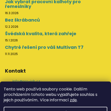
Jak vybrat pracovní kalhoty pro
řemeslníky
16.3.2026
Bez škrábanců
12.2.2026
Švédská kvalita, která zahřeje
15.1.2026
Chytré řešení pro váš Multivan T7
11.11.2025
Kontakt
info
@
pro-job.cz
+420 776 202 043
Tento web používá soubory cookie. Dalším
ProJob na Facebooku
procházením tohoto webu vyjadřujete souhlas s
svedskeodevy
jejich používáním.. Více informací
zde
.
YouTube ProJob