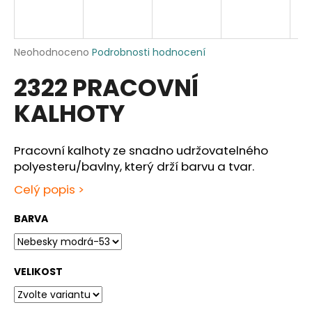
a
j
í
Průměrné
Neohodnoceno
Podrobnosti hodnocení
hodnocení
t
2322 PRACOVNÍ
produktu
?
je
KALHOTY
0,0
z
5
hvězdiček.
Pracovní kalhoty ze snadno udržovatelného
HLEDAT
polyesteru/bavlny, který drží barvu a tvar.
Celý popis >
BARVA
D
o
p
o
VELIKOST
r
u