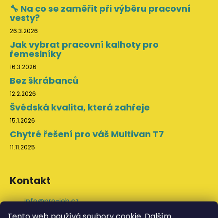
🔧 Na co se zaměřit při výběru pracovní
vesty?
26.3.2026
Jak vybrat pracovní kalhoty pro
řemeslníky
16.3.2026
Bez škrábanců
12.2.2026
Švédská kvalita, která zahřeje
15.1.2026
Chytré řešení pro váš Multivan T7
11.11.2025
Kontakt
info
@
pro-job.cz
+420 776 202 043
Tento web používá soubory cookie. Dalším