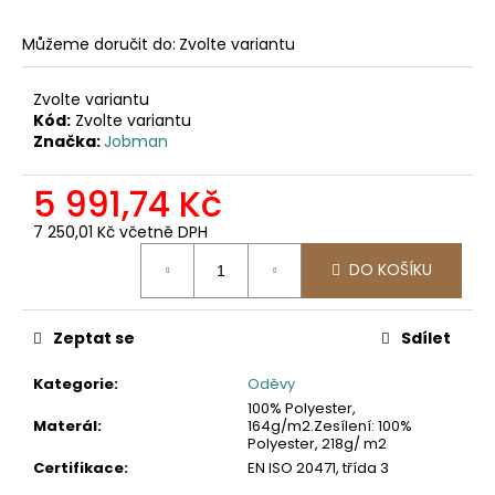
č
u
Můžeme doručit do:
Zvolte variantu
j
e
m
Zvolte variantu
Kód:
Zvolte variantu
e
Značka:
Jobman
2422
5 991,74 Kč
SOFTSHELLOVÁ
BUNDA
7 250,01 Kč včetně DPH
Měrná
1
DO KOŠÍKU
cena:
561,16
Kč
Zeptat se
Sdílet
Kategorie
:
Oděvy
100% Polyester,
Materál
:
164g/m2.Zesílení: 100%
Polyester, 218g/ m2
Certifikace
:
EN ISO 20471, třída 3