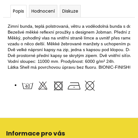
Popis
Hodnocení
Diskuze
Zimní bunda, teplá polstrovaná, větru a voděodolná bunda s dobro
Bezešvé měkké reflexní proužky s designem Jobman. Přední zip s 
Měkký, pohodlný vlas na vnitřní straně límce a uvnitř přes ramen
vzadu o něco delší. Měkké žebrované manžety s uchopením palcem 
Dvě velké náprsní kapsy na zip, jedna s kapsou pod klopou. D-krou
Dvě prostorné přední kapsy se skrytým zipem. Dvě vnitřní síťované
Vodní sloupec: 11000 mm. Prodyšnost: 6000 g/m² 24h.

Látka Shell má povrchovou úpravu bez fluoru. BIONIC-FINISH® D
Z
á
Informace pro vás
p